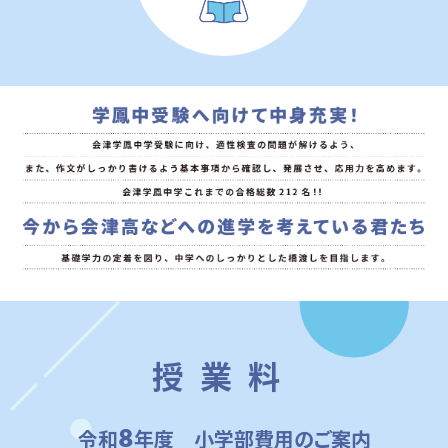
授業料
8
令和
年度 小学部費用のご案内