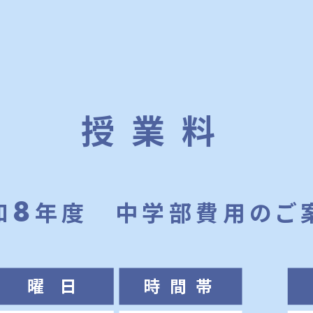
授業料
8
和
年度 中学部費用のご